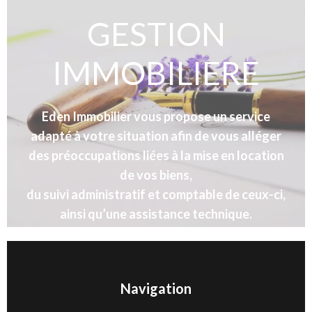
GESTION
IMMOBILIERE
Eden Immobilier vous propose un service
adapté à votre situation afin de vous alléger
des préoccupations liées à la mise en location
de vos biens,
du suivi administratif et comptable de ceux-ci,
ainsi qu’une assistance technique.
PAR ICI
Navigation