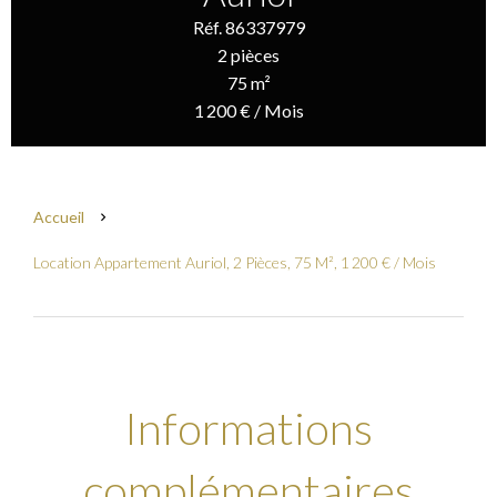
Réf. 86337979
2 pièces
75 m²
1 200 € / Mois
Accueil
Location Appartement Auriol, 2 Pièces, 75 M², 1 200 € / Mois
Informations
complémentaires