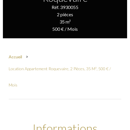
Réf. 3930055
2 pièces
35 m²
500 € / Mois
Accueil
Location Appartement Roquevaire, 2 Pièces, 35 M², 500 € /
Mois
Informations