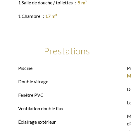
1 Salle de douche / toilettes
5 m²
1 Chambre
17 m²
Prestations
Piscine
P
M
Double vitrage
D
Fenêtre PVC
L
Ventilation double flux
M
Éclairage extérieur
d'