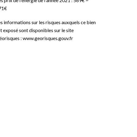
s prix de l'énergie de l'année 2021 : 569€ ~
71€
s informations sur les risques auxquels ce bien
t exposé sont disponibles sur le site
éorisques : www.georisques.gouv.fr