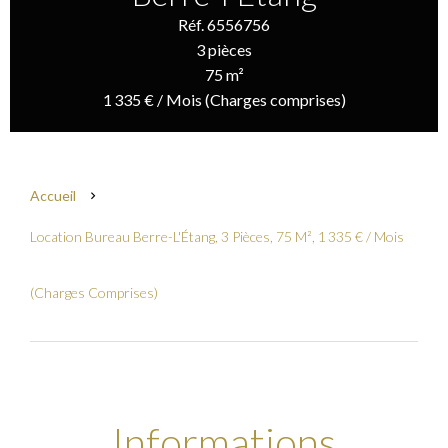
Réf. 6556756
3 pièces
75 m²
1 335 € / Mois (Charges comprises)
Accueil
Location Bureau Berre-L'Étang, 3 Pièces, 75 M², 1 335 € / Mois
(Charges Comprises)
Informations