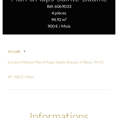
Réf. 6069033
4 pièces
94.92 m²
900 € / Mois
Accueil
Location Maison Plan-D'Aups-Sainte-Baume, 4 Pièces, 94.92
M², 900 € / Mois
Informations