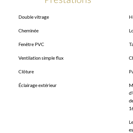
Double vitrage
H
Cheminée
L
Fenêtre PVC
T
Ventilation simple flux
C
Clôture
P
Éclairage extérieur
M
d'
de
1
Le
es