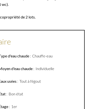
t wc).
 copropriété de 2 lots.
ire
Type d'eau chaude
Chauffe-eau
Moyen d'eau chaude
Individuelle
Eaux usées
Tout à l'égout
État
Bon état
Étage
1er