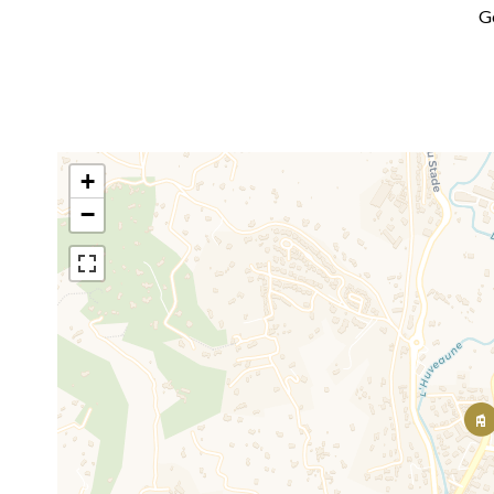
G
+
−