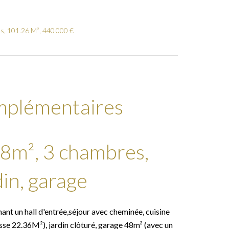
s, 101.26 M², 440 000 €
mplémentaires
48m², 3 chambres,
din, garage
ant un hall d'entrée,séjour avec cheminée, cuisine
sse 22.36M²), jardin clôturé, garage 48m² (avec un