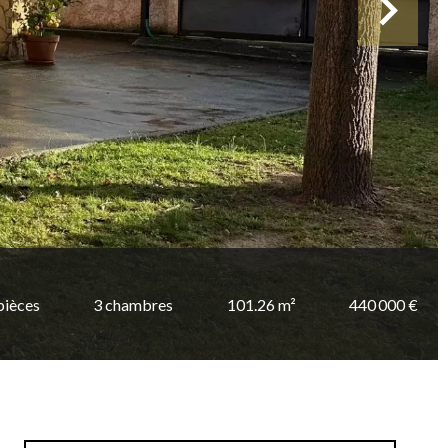
pièces
3 chambres
101.26 m²
440 000 €